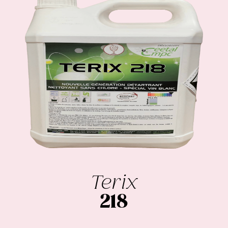
Terix
218