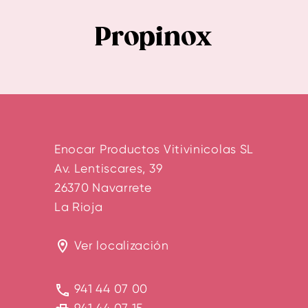
Propinox
Enocar Productos Vitivinicolas SL
Av. Lentiscares, 39
26370 Navarrete
La Rioja
Ver localización
941 44 07 00
941 44 07 15