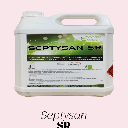
Septysan
SR