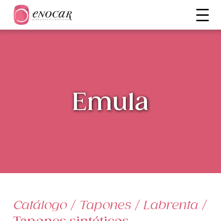
Emula
Catálogo
/
Tapones
/
Labrenta
/