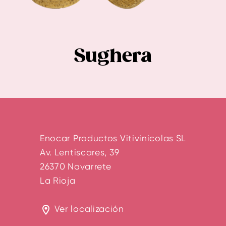
Sughera
Enocar Productos Vitivinicolas SL
Av. Lentiscares, 39
26370 Navarrete
La Rioja
Ver localización