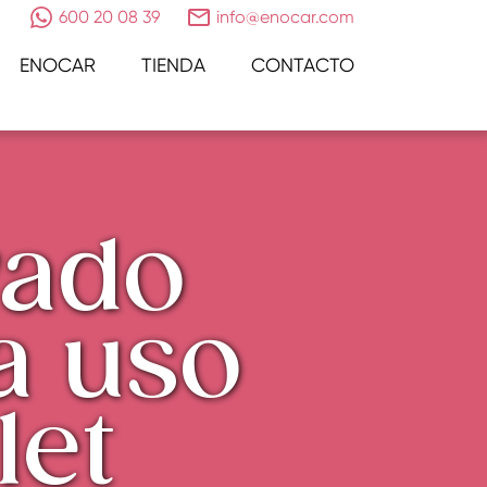
600 20 08 39
info@enocar.com
ENOCAR
TIENDA
CONTACTO
vado
a uso
let