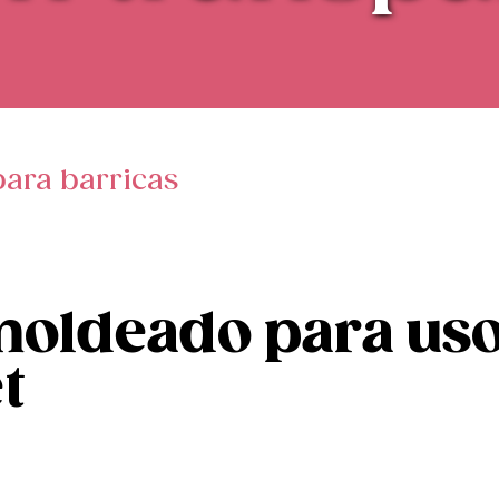
para barricas
moldeado para uso
t