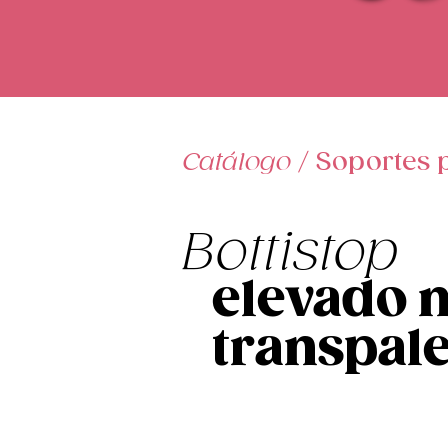
Catálogo
/
Soportes 
Bottistop
elevado 
transpale