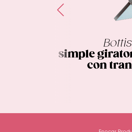
p
Botti
uso con
simple girato
et
con tran
Enocar Produ