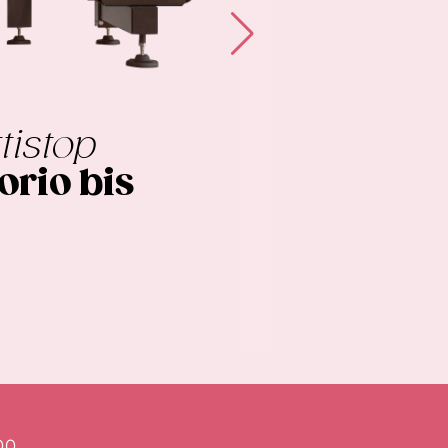
tistop
orio bis
00