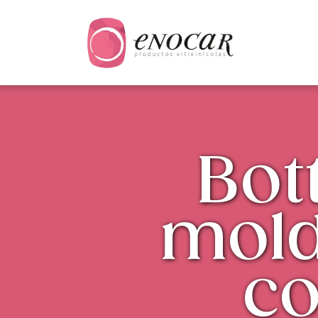
Bot
mold
co