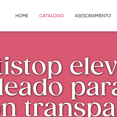
HOME
CATÁLOGO
ASESORAMIENTO
tistop ele
eado par
n transpa