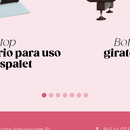
stop
Bot
rio para uso
girat
spalet
ctos Vitivinicolas SL
941 44 07 